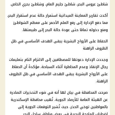
شاطئ عروس البحر، شاطئ جليم العام، وشاطئ بحري الخاص.
أكدت تقارير المعاينة الميدانية استمرار حالة عدم استقرار البحر،
مما دفع الإدارة إلى رفع العلم الأحمر على معظم الشواطئ
ومنع دخوله تمامًا حتى عودة حالة البحر إلى طبيعتها.
الحفاظ على الأرواح البشرية يبقى الهدف الأساسي في ظل
الظروف الراهنة
وجددت الإدارة دعوتها للمصطافين إلى الالتزام التام بتعليمات
رجال الإنقاذ وعدم المخاطرة أثناء السباحة، مؤكدةً أن الحفاظ
على الأرواح البشرية يبقى الهدف الأساسي في ظل الظروف
الراهنة.
صرحت المحافظة في بيان لها أنه في ضوء التحذيرات الصادرة
عن
الهيئة العامة للأرصاد الجوية
، تُهيب
محافظة الإسكندرية
بالمواطنين توخي الحذر، حيث تُشير
التوقعات
الجوية إلى
اضطراب الملاحة
البحرية في بعض مناطق ساحل البحر