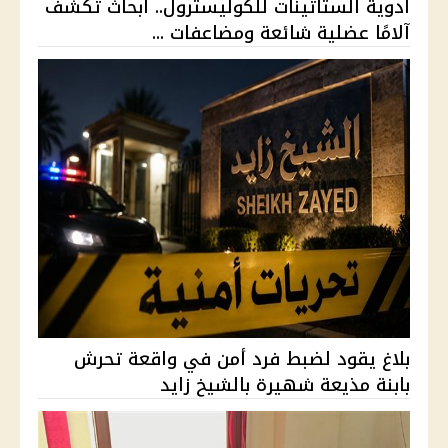
أدوية الستاتينات للكوليسترول.. أبحاث تكشف
آلامًا عضلية شائعة ومضاعفات ...
بلاغ يقود لضبط فرد أمن في واقعة تحرش
بابنة مذيعة شهيرة بالشيخ زايد