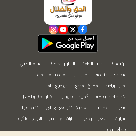
instagram
youtube
twitter
facebook
الرئيسية
الاخبار العامة
التقارير الخاصة
القسم الطبي
فيديوهات متنوعة
اخبار الفن
منوعات مسيحية
اخبار الرياضة
مطبخ الموقع
مواضيع عامة
الاقتصاد والبورصة
كمبيوتر وموبايل
اخبار الحق والضلال
فيديوهات فضائيات
مطبخ الاكل مع لى لى
تكنولوجيا
سيارات
اسعار وعروض
عقارات في مصر
الابراج الفلكية
حظك اليوم