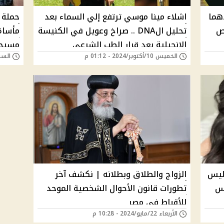
هما
اشلاء مينا موسي ترتفع إلي السماء بعد
حملة ا
ص
تحليل الDNA .. صراخ وعويل في الكنيسة
الإنجيلية بعد قرار الطب الشرعي
مسيح
الخميس 10/أكتوبر/2024 - 01:12 م
السبت 13/يوليو/024
ليس
الزواج والطلاق وبطلانه | نكشف آخر
وس
تطورات قانون الأحوال الشخصية الموحد
للأقباط في مصر
الأربعاء 22/مايو/2024 - 10:28 م