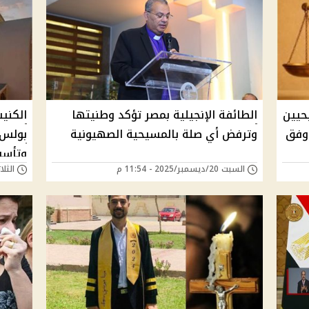
حيين
الطائفة الإنجيلية بمصر تؤكد وطنيتها
الكني
 وفق
وترفض أي صلة بالمسيحية الصهيونية
بولس 
وتأسي
السبت 20/ديسمبر/2025 - 11:54 م
الثلاثاء 16/سبتمبر/