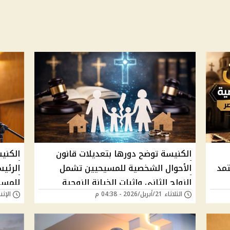
الكنيسة توضح دورها بتعديلات قانون
الكني
تمد
الأحوال الشخصية للمسيحيين تشمل
الرئي
الزواج الثاني وإثبات الخيانة الزوجية
للمسي
الثلاثاء 21/أبريل/2026 - 04:38 م
الإثنين 13/أبريل/26
والتبني