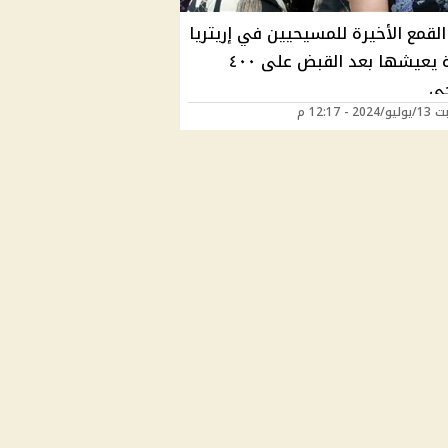
لقمع الأخيرة للمسيحيين في إريتريا
مأساة يعيشها بعد القبض على ٤٠٠
ى
2 - 12:17 م