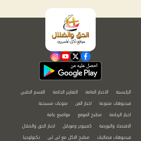
instagram
youtube
twitter
facebook
الرئيسية
الاخبار العامة
التقارير الخاصة
القسم الطبي
فيديوهات متنوعة
اخبار الفن
منوعات مسيحية
اخبار الرياضة
مطبخ الموقع
مواضيع عامة
الاقتصاد والبورصة
كمبيوتر وموبايل
اخبار الحق والضلال
فيديوهات فضائيات
مطبخ الاكل مع لى لى
تكنولوجيا