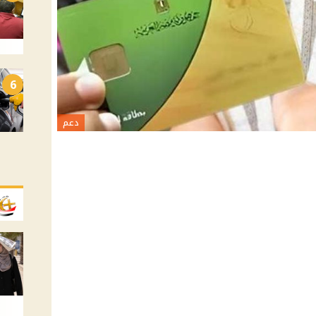
6
دعم