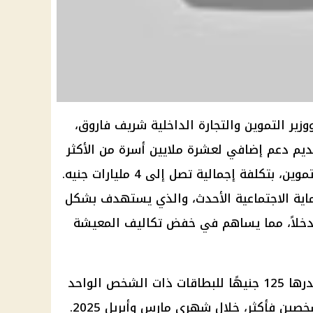
زير التموين والتجارة الداخلية شريف فاروق،
قديم دعم إضافي لعشرة ملايين أسرة من الأكثر
احتياجًا والمسجلين على بطاقات التموين، بتكلفة إجمالية تصل إلى 4 مليارات جنيه.
حماية الاجتماعية الأحدث، والذي يستهدف بشكل
قل دخلاً، مما يساهم في خفض تكاليف المعيشة
وبحسب البيان، سيتم صرف زيادة قدرها 125 جنيهًا للبطاقات ذات الشخص الواحد
و250 جنيهًا للبطاقات التي تضم شخصين فأكثر، خلال شهري مارس وأبريل 2025.