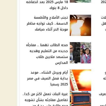
18 مارس 2025 بعد انخفاضه
داخل 8 بنوك
لات
تجنب الأملاح والأطعمة
 هل
الدسمة.. كيف تواجه مخاطر
ت
موجة الحر أثناء صيامك
صحه الطالب تهمنا .. مفاجأه
جديده من التعليم وهديه
ستسعد ملايين طلاب
المدارس
أيام ويرحل الشتاء.. موعد
ه
بداية فصل الصيف في مصر
2025 رسميا
تعرف
غيرة البنات تعمل اكتر من كدا..
تفاصيل مفاجئه بشأن تشويه
ليوم
وجه طالبة على يد 4 من