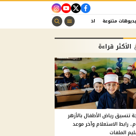
instagram
youtube
twitter
facebook
ديوهات متنوعة
اخبار الفن
منوعات مسيحية
اخبار الرياضة
الأكثر قراءة
ة تنسيق رياض الأطفال بالأزهر
م.. رابط الاستعلام وآخر موعد
يم الملفات