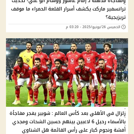
ومفاجأة مذهلة لـ إمام عاشور ووسام أبو علي- تحديث
ترانسفير ماركت يكشف أسرار القلعة الحمراء ما موقف
تريزيجية؟
الخميس 26/يونيو/2025 - 03:20 م
زلزال في الأهلي بعد كأس العالم : شوبير يفجر مفاجأة
بالأسماء رحيل 6 لاعبين بينهم حسين الشحات ومجدي
أفشة ونجوم كبار على رأس القائمة هل الشناوي