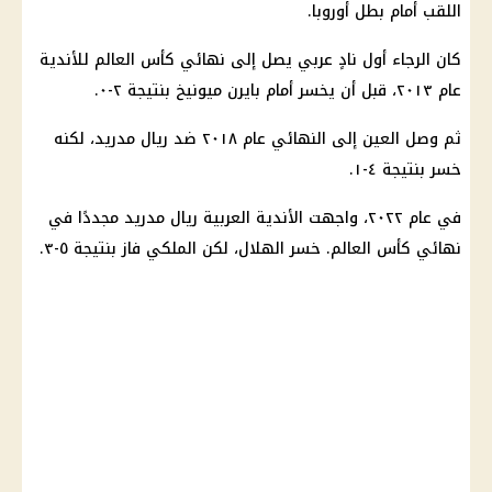
اللقب أمام بطل أوروبا.
كان الرجاء أول نادٍ عربي يصل إلى نهائي
كأس العالم للأندية
عام ٢٠١٣، قبل أن يخسر أمام بايرن ميونيخ بنتيجة ٢-٠.
ثم وصل العين إلى النهائي عام ٢٠١٨ ضد ريال مدريد، لكنه
خسر بنتيجة ٤-١.
في عام ٢٠٢٢، واجهت الأندية العربية ريال مدريد مجددًا في
نهائي
كأس العالم
. خسر الهلال، لكن الملكي فاز بنتيجة ٥-٣.