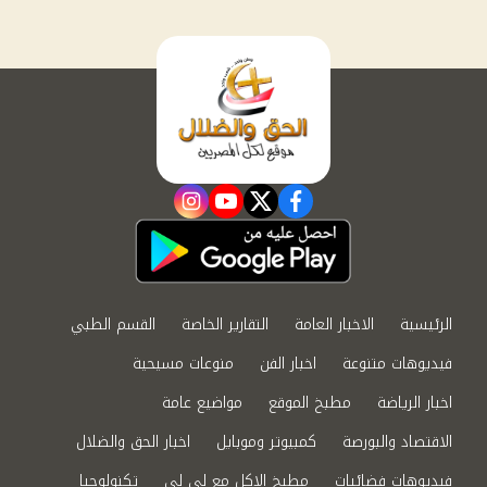
instagram
youtube
twitter
facebook
الرئيسية
الاخبار العامة
التقارير الخاصة
القسم الطبي
فيديوهات متنوعة
اخبار الفن
منوعات مسيحية
اخبار الرياضة
مطبخ الموقع
مواضيع عامة
الاقتصاد والبورصة
كمبيوتر وموبايل
اخبار الحق والضلال
فيديوهات فضائيات
مطبخ الاكل مع لى لى
تكنولوجيا