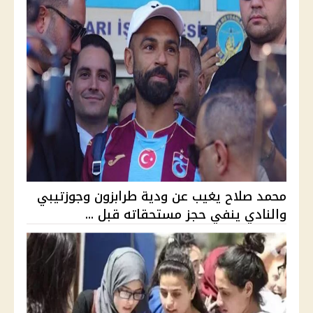
محمد صلاح يغيب عن ودية طرابزون وجوزتيبي
والنادي ينفي حجز مستحقاته قبل ...