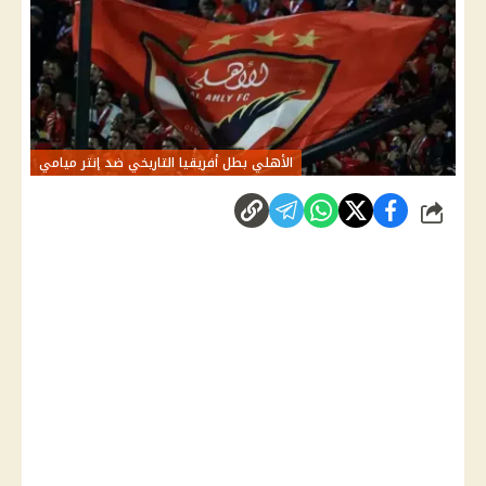
الأهلي بطل أفريقيا التاريخي ضد إنتر ميامي
شارك