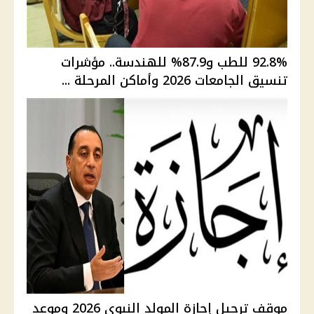
92.8% للطب و87.9% للهندسة.. مؤشرات
تنسيق الجامعات 2026 وأماكن المرحلة ...
موقف ترحيل إجازة المولد النبوي 2026 وموعد