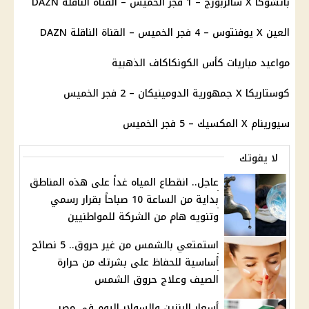
باتشوكا X سالزبورج – 1 فجر الخميس – القناة الناقلة DAZN
العين X يوفنتوس – 4 فجر الخميس – القناة الناقلة DAZN
مواعيد مباريات كأس الكونكاكاف الذهبية
كوستاريكا X جمهورية الدومينيكان – 2 فجر الخميس
سيورينام X المكسيك – 5 فجر الخميس
لا يفوتك
عاجل.. انقطاع المياه غداً على هذه المناطق
بداية من الساعة 10 صباحاً بقرار رسمي
وتنويه هام من الشركة للمواطنيين
استمتعي بالشمس من غير حروق.. 5 نصائح
أساسية للحفاظ على بشرتك من حرارة
الصيف وعلاج حروق الشمس
أسعار البنزين والسولار اليوم في مصر