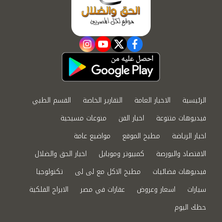
instagram
youtube
twitter
facebook
الرئيسية
الاخبار العامة
التقارير الخاصة
القسم الطبي
فيديوهات متنوعة
اخبار الفن
منوعات مسيحية
اخبار الرياضة
مطبخ الموقع
مواضيع عامة
الاقتصاد والبورصة
كمبيوتر وموبايل
اخبار الحق والضلال
فيديوهات فضائيات
مطبخ الاكل مع لى لى
تكنولوجيا
سيارات
اسعار وعروض
عقارات في مصر
الابراج الفلكية
حظك اليوم