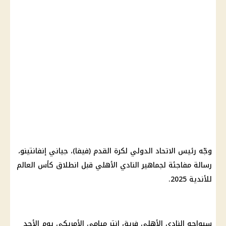
وجّه رئيس
الاتحاد الدولي لكرة القدم
(فيفا)، جياني إنفانتينو،
رسالة مفاجئة لجماهير
النادي الأهلي
قبل انطلاق
كأس العالم
للأندية 2025
.
سيواجه
النادي الأهلي
فريق إنتر ميامي الأمريكي يوم الأحد