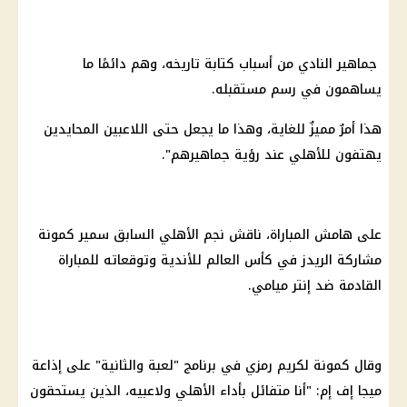
جماهير النادي من أسباب كتابة تاريخه، وهم دائمًا ما
يساهمون في رسم مستقبله.
هذا أمرٌ مميزٌ للغاية، وهذا ما يجعل حتى اللاعبين المحايدين
يهتفون للأهلي عند رؤية جماهيرهم".
على هامش المباراة، ناقش نجم
الأهلي
السابق سمير كمونة
مشاركة الريدز في
كأس العالم للأندية
وتوقعاته للمباراة
القادمة ضد إنتر ميامي.
وقال كمونة لكريم رمزي في برنامج "لعبة والثانية" على إذاعة
ميجا إف
إم
: "أنا متفائل بأداء
الأهلي
ولاعبيه، الذين يستحقون