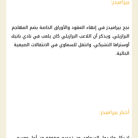
بيراميدز:
نجح بيراميدز في إنهاء العقود والأوراق الخاصة بضم المهاجم
البرازيلي، ويذكر أن اللاعب البرازيلي كان يلعب في نادي بانيك
أوسترافا التشيكي، وانتقل للسماوي في الانتقالات الصيفية
الحالية.
أخبار بيراميدز:
لا يكل ولا يمل السماوي من تدعيم صفوفه من أجل موسم