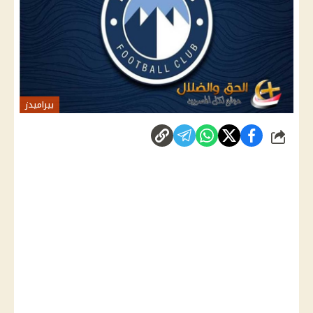
بيراميدز
شارك