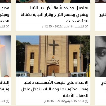
تفاصيل جديدة بأزمة أرض دير الأنبا
قنين
بيشوي وحسم النزاع وقرار النيابة بكفالة
ومبنى
10 آلاف جنيه
المدني
الخميس 16/أبريل/2026 - 12:55 م
الخميس 16/أبريل
في
الاعتداء على كنيسة الأدفنتست بالمنيا
الطائف
ونهب محتوياتها ومطالبات بتدخل عاجل
وترفض
للجهات الأمنية
الأحد 15/مارس/2026 - 09:02 م
السبت 20/ديسمبر/25