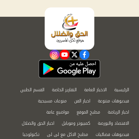
instagram
youtube
twitter
facebook
الرئيسية
الاخبار العامة
التقارير الخاصة
القسم الطبي
فيديوهات متنوعة
اخبار الفن
منوعات مسيحية
اخبار الرياضة
مطبخ الموقع
مواضيع عامة
الاقتصاد والبورصة
كمبيوتر وموبايل
اخبار الحق والضلال
فيديوهات فضائيات
مطبخ الاكل مع لى لى
تكنولوجيا