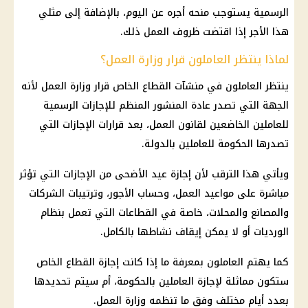
الرسمية
يستوجب
منحه
أجره عن اليوم، بالإضافة إلى مثلي
هذا الأجر إذا اقتضت ظروف العمل ذلك.
لماذا ينتظر العاملون قرار وزارة العمل؟
ينتظر العاملون في منشآت
القطاع الخاص
قرار
وزارة العمل
لأنه
الجهة التي تصدر عادة المنشور المنظم للإجازات الرسمية
للعاملين الخاضعين لقانون العمل، بعد
قرارات
الإجازات التي
تصدرها
الحكومة
للعاملين بالدولة.
ويأتي هذا الترقب لأن
إجازة عيد الأضحى
من الإجازات التي تؤثر
مباشرة على مواعيد العمل، وحساب الأجور، وترتيبات
الشركات
والمصانع والمحلات، خاصة في القطاعات التي تعمل بنظام
الورديات أو لا يمكن إيقاف نشاطها بالكامل.
كما يهتم العاملون بمعرفة ما إذا كانت
إجازة القطاع الخاص
ستكون مماثلة لإجازة العاملين بالحكومة، أم سيتم تحديدها
بعدد أيام مختلف وفق ما تنظمه
وزارة العمل
.