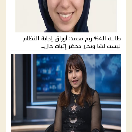
طالبة الـ4% ريم محمد: أوراق إجابة التظلم
ليست لها وتحرر محضر إثبات حال...