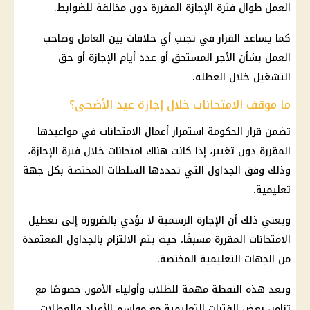
العمل طوال فترة
الإجازة
المقررة دون مخالفة للضوابط.
كما يساعد
القرار
في تجنب أي خلافات بين العامل وصاحب
العمل بشأن الأجر المستحق أو عدد أيام
الإجازة
أو حق
التشغيل خلال العطلة.
ما موقف الامتحانات خلال إجازة عيد الأضحى؟
تضمن
قرار
الحكومة
استمرار أعمال
الامتحانات
في مواعيدها
المقررة دون تغيير، إذا كانت هناك
امتحانات
خلال فترة
الإجازة
،
وذلك وفق الجداول التي تحددها السلطات المختصة بكل جهة
تعليمية.
ويعني ذلك أن
الإجازة
الرسمية لا تؤدي بالضرورة إلى تعطيل
الامتحانات
المقررة مسبقًا، حيث يتم الالتزام بالجداول المعتمدة
من الجهات التعليمية المختصة.
وتعد هذه النقطة مهمة للطلاب وأولياء الأمور، خصوصًا مع
تزامن بعض الفترات التعليمية مع مواسم الأعياد والعطلات