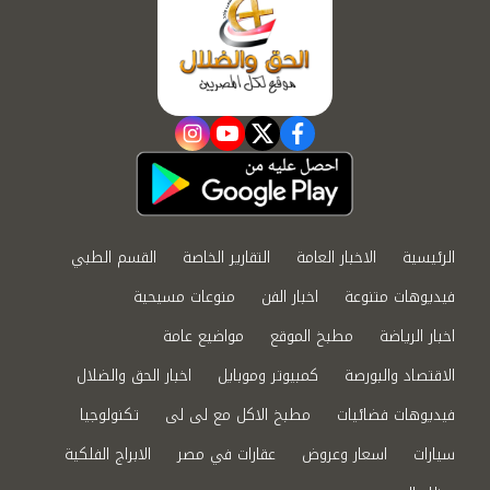
instagram
youtube
twitter
facebook
الرئيسية
الاخبار العامة
التقارير الخاصة
القسم الطبي
فيديوهات متنوعة
اخبار الفن
منوعات مسيحية
اخبار الرياضة
مطبخ الموقع
مواضيع عامة
الاقتصاد والبورصة
كمبيوتر وموبايل
اخبار الحق والضلال
فيديوهات فضائيات
مطبخ الاكل مع لى لى
تكنولوجيا
سيارات
اسعار وعروض
عقارات في مصر
الابراج الفلكية