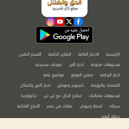
instagram
youtube
twitter
facebook
الرئيسية
الاخبار العامة
التقارير الخاصة
القسم الطبي
فيديوهات متنوعة
اخبار الفن
منوعات مسيحية
اخبار الرياضة
مطبخ الموقع
مواضيع عامة
الاقتصاد والبورصة
كمبيوتر وموبايل
اخبار الحق والضلال
فيديوهات فضائيات
مطبخ الاكل مع لى لى
تكنولوجيا
سيارات
اسعار وعروض
عقارات في مصر
الابراج الفلكية
حظك اليوم