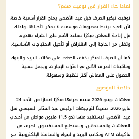
لماذا جاء القرار في توقيت مهم؟
توقيت تبكير الصرف قبل
عيد الأضحى
يمنح القرار أهمية خاصة،
لأن العيد يرتبط بمصروفات موسمية لا يمكن تأجيلها. ولذلك
فإن إتاحة
المعاش
مبكرًا تساعد الأسر على الشراء بهدوء،
وتقلل من الحاجة إلى الاقتراض أو تأجيل الاحتياجات الأساسية.
كما أن الصرف المبكر يخفف الضغط على مكاتب البريد والبنوك
وماكينات الصراف الآلي مع اقتراب الإجازات، ويجعل عملية
الحصول على
المعاش
أكثر تنظيمًا وسهولة.
خلاصة الموضوع
معاشات يونيو 2026
سيتم صرفها مبكرًا اعتبارًا من الأحد 24
مايو 2026، تنفيذًا لتوجيهات
الرئيس
عبد الفتاح
السيسي
قبل
عيد الأضحى
، ليستفيد منها نحو 11.5 مليون مواطن من
أصحاب
المعاشات
والمستحقين. ويستطيع المستفيدون الصرف من
ماكينات ATM
ومكاتب البريد والبنوك والمحافظ الإلكترونية، مع