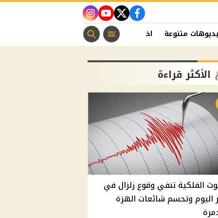
instagram
youtube
twitter
facebook
ديوهات متنوعة
اخبار الفن
منوعات مسيحية
اخبار الرياضة
الأكثر قراءة
وث الفلكية تنفي وقوع زلزال في
اليوم وتحسم شائعات الهزة
مرة