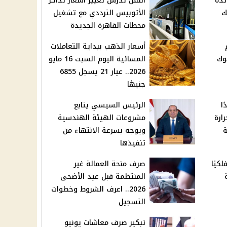
ئدة
النقل تدرس تغيير أسعار تذاكر
ك
الأتوبيس الترددي مع تشغيل
محطات القاهرة الجديدة
أسعار الذهب ببداية التعاملات
20 بالبنوك
المسائية اليوم السبت 16 مايو
2026.. عيار 21 يسجل 6855
جنيهًا
ا
الرئيس السيسي يتابع
رارة
مشروعات الهيئة الهندسية
ة
ويوجه بسرعة الانتهاء من
تنفيذها
عيد الأضحى 2026 فلكيًا
صرف منحة العمالة غير
المنتظمة قبل عيد الأضحى
2026.. اعرف الشروط وخطوات
التسجيل
تبكير صرف معاشات يونيو