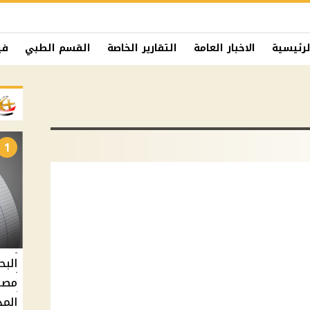
لرئيسية
الاخبار العامة
التقارير الخاصة
القسم الطبي
في
1
البح
مصر 
المد