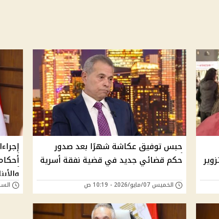
حبس توفيق عكاشة شهرًا بعد صدور
إجراء
وير
حكم قضائي جديد في قضية نفقة أسرية
أحكام
والأبن
الخميس 07/مايو/2026 - 10:19 ص
السبت 02/مايو/026