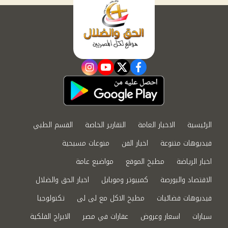
instagram
youtube
twitter
facebook
الرئيسية
الاخبار العامة
التقارير الخاصة
القسم الطبي
فيديوهات متنوعة
اخبار الفن
منوعات مسيحية
اخبار الرياضة
مطبخ الموقع
مواضيع عامة
الاقتصاد والبورصة
كمبيوتر وموبايل
اخبار الحق والضلال
فيديوهات فضائيات
مطبخ الاكل مع لى لى
تكنولوجيا
سيارات
اسعار وعروض
عقارات في مصر
الابراج الفلكية