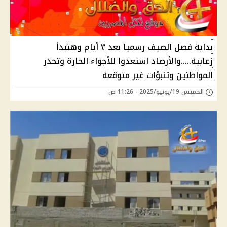
بداية فصل الصيف رسميا بعد ٣ أيام وهتبدأ
زعابية.....والأرصاد استعدوا للأجواء الحارة وتحذر
المواطنين وتنبؤات غير متوقعة
الخميس 19/يونيو/2025 - 11:26 ص