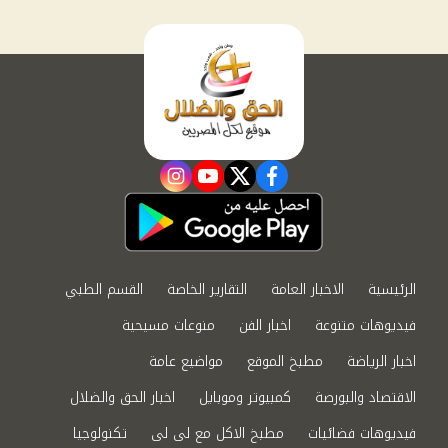
instagram
youtube
twitter
facebook
الرئيسية
الاخبار العامة
التقارير الخاصة
القسم الطبي
فيديوهات متنوعة
اخبار الفن
منوعات مسيحية
اخبار الرياضة
مطبخ الموقع
مواضيع عامة
الاقتصاد والبورصة
كمبيوتر وموبايل
اخبار الحق والضلال
فيديوهات فضائيات
مطبخ الاكل مع لى لى
تكنولوجيا