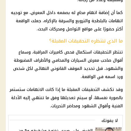
كما أن إضافة اتهام محامٍ له بصفعه داخل المعرض، مع توجيه
اتهامات بالبلطجة والترويع والسرقة بالإكراه، جعلت الواقعة
أكثر حضورًا على
مواقع التواصل
ومحركات البحث.
ما الذي تنتظره التحقيقات المقبلة؟
تنتظر التحقيقات استكمال فحص
كاميرات المراقبة
، وسماع
أقوال صاحب معرض السيارات والمحامي والأطراف المضبوطة
والشهود، قبل تحديد الموقف القانوني النهائي لكل شخص
ورد اسمه في الواقعة.
وقد تكشف التحقيقات المقبلة ما إذا كانت الاتهامات ستستمر
بالصورة نفسها، أو سيتم تعديلها وفق ما تنتهي إليه الأدلة
الفنية وأقوال الشهود ومحاضر التحريات.
لا يفوتك
القبض على صبري نخنوخ وشقيقه و5 من