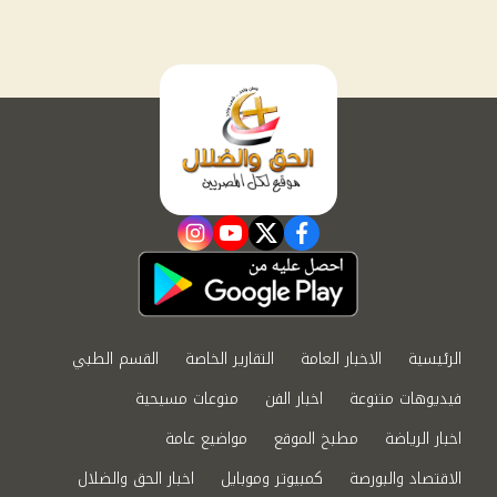
instagram
youtube
twitter
facebook
الرئيسية
الاخبار العامة
التقارير الخاصة
القسم الطبي
فيديوهات متنوعة
اخبار الفن
منوعات مسيحية
اخبار الرياضة
مطبخ الموقع
مواضيع عامة
الاقتصاد والبورصة
كمبيوتر وموبايل
اخبار الحق والضلال