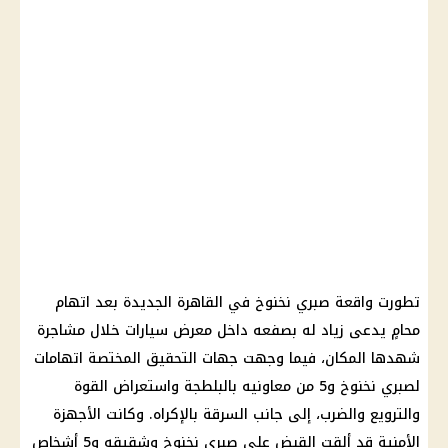
تطورت واقعة صبري نخنوخ في القاهرة الجديدة بعد اتهام
محامٍ يدعى زياد له بصفعه داخل معرض سيارات خلال مشاجرة
شهدها المكان، فيما وجهت جهات التحقيق المختصة اتهامات
لصبري نخنوخ و5 من معاونيه بالبلطجة واستعراض القوة
والترويع والضرب، إلى جانب السرقة بالإكراه. وكانت الأجهزة
الأمنية قد ألقت القبض على صبري نخنوخ وشقيقه و5 أشخاص