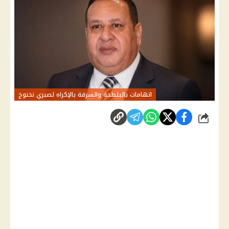
اتهامات بالبلطجة والسرقة بالإكراه لصبري نخنوخ
شارك