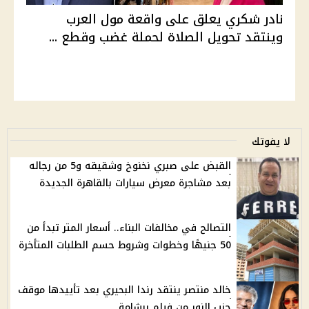
نادر شكري يعلق على واقعة مول العرب
وينتقد تحويل الصلاة لحملة غضب وقطع ...
لا يفوتك
القبض على صبري نخنوخ وشقيقه و5 من رجاله
بعد مشاجرة معرض سيارات بالقاهرة الجديدة
التصالح في مخالفات البناء.. أسعار المتر تبدأ من
50 جنيهًا وخطوات وشروط حسم الطلبات المتأخرة
خالد منتصر ينتقد رندا البحيري بعد تأييدها موقف
حزب النور من فيلم برشامة