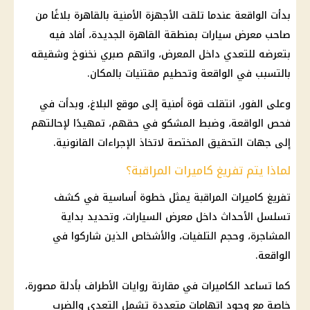
بدأت الواقعة عندما تلقت
الأجهزة الأمنية
بالقاهرة بلاغًا من
صاحب معرض سيارات بمنطقة
القاهرة الجديدة
، أفاد فيه
بتعرضه للتعدي داخل المعرض، واتهم
صبري نخنوخ وشقيقه
بالتسبب في الواقعة وتحطيم مقتنيات بالمكان.
وعلى الفور، انتقلت قوة أمنية إلى موقع البلاغ، وبدأت في
فحص الواقعة، وضبط المشكو في حقهم، تمهيدًا لإحالتهم
إلى
جهات التحقيق
المختصة لاتخاذ
الإجراءات القانونية
.
لماذا يتم تفريغ كاميرات المراقبة؟
تفريغ
كاميرات المراقبة
يمثل خطوة أساسية في كشف
تسلسل الأحداث داخل معرض السيارات، وتحديد بداية
المشاجرة، وحجم التلفيات، والأشخاص الذين شاركوا في
الواقعة.
كما تساعد الكاميرات في مقارنة روايات الأطراف بأدلة مصورة،
خاصة مع وجود اتهامات متعددة تشمل التعدي والضرب