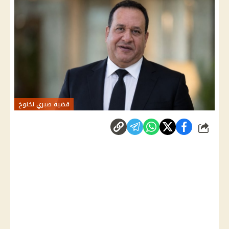
قضية صبري نخنوخ
شارك