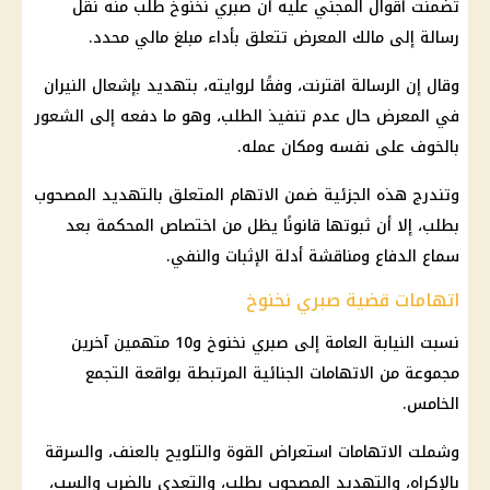
تضمنت أقوال المجني عليه أن
صبري نخنوخ
طلب منه نقل
رسالة إلى مالك المعرض تتعلق بأداء مبلغ مالي محدد.
وقال إن الرسالة اقترنت، وفقًا لروايته، بتهديد بإشعال النيران
في المعرض حال عدم تنفيذ الطلب، وهو ما دفعه إلى الشعور
بالخوف على نفسه ومكان عمله.
وتندرج هذه الجزئية ضمن الاتهام المتعلق بالتهديد المصحوب
بطلب، إلا أن ثبوتها قانونًا يظل من اختصاص المحكمة بعد
سماع الدفاع ومناقشة أدلة الإثبات والنفي.
اتهامات قضية صبري نخنوخ
نسبت
النيابة العامة
إلى
صبري نخنوخ
و10 متهمين آخرين
مجموعة من الاتهامات الجنائية المرتبطة بواقعة التجمع
الخامس.
وشملت الاتهامات استعراض القوة والتلويح بالعنف، والسرقة
بالإكراه، والتهديد المصحوب بطلب، والتعدي بالضرب والسب،