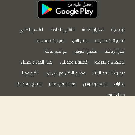
الرئيسية
الاخبار العامة
التقارير الخاصة
القسم الطبي
فيديوهات متنوعة
اخبار الفن
منوعات مسيحية
اخبار الرياضة
مطبخ الموقع
مواضيع عامة
الاقتصاد والبورصة
كمبيوتر وموبايل
اخبار الحق والضلال
فيديوهات فضائيات
مطبخ الاكل مع لى لى
تكنولوجيا
سيارات
اسعار وعروض
عقارات في مصر
الابراج الفلكية
حظك اليوم
من نحن
سياسة الخصوصية
اتصل بنا
©2024 الحق والضلال All Rights Reserved.
Powered by