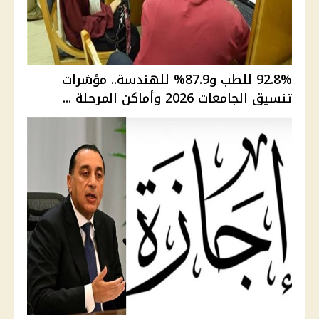
92.8% للطب و87.9% للهندسة.. مؤشرات
تنسيق الجامعات 2026 وأماكن المرحلة ...