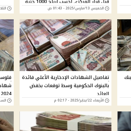
قبل قرار المركزي أحسب ارباح 1000 جنيه
الخميس 13/مارس/2025 - 01:43 ص
الثلاثاء 04/فبراير/
تكسبنك دخل شهري كام؟
بنك
تفاصيل الشهادات الإدخارية الأعلي فائدة
فلوسك
بالبنوك الحكومية وسط توقعات بخفض
شهادة
العائد
2024
الأربعاء 22/يناير/2025 - 02:17 م
السبت 14/ديسمبر/24