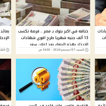
ادات
خناقه في اكبر بنوك بـ مصر .. فرصة تكسب
ات
13 ألف جنيه شهريا طرح اقوي شهادات
الإدخا
اﻻدخار بهذه البنوك بعد إعلان سعر
السبت 07/ديسمبر/2024 - 04:00 ص
الثلاثاء 12/نوفمبر/
الفائدة
ئدة
هتقبض فلوس وانت قاعد فى البيت..
فرصة 