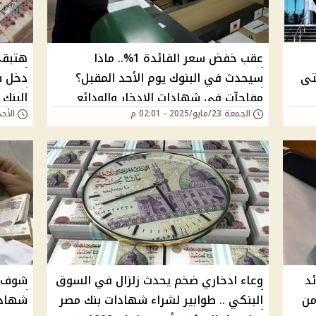
عقب خفض سعر الفائدة 1%.. ماذا
هتبقي
رج حتى
سيحدث في البنوك يوم الأحد المقبل؟
دخل ش
مفاجآت في شهادات الادخار والودائع
البنك
الجمعة 23/مايو/2025 - 02:01 م
الأحد 23/مارس/2025 - 
وقرارات مرتقبة تهز السوق المصرفي
"جهز 
ائد
وعاء ادخاري ضخم يحدث زلزال في السوق
شوف ه
من
البنكي .. طوابير لشراء شهادات بنك مصر
شهادات