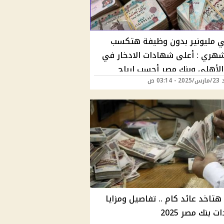
 مليونير بدون وظيفة هتكسب
هري : أعلى شهادات الادخار في
 الأهلي وبنك مصر أحسب ارباح
03:14 ص
الـ1000 جنيه كام واخطف شهادة بسرعه
فلوسك"
تاخد عائد كام .. تفاصيل ومزايا
 بنك مصر 2025