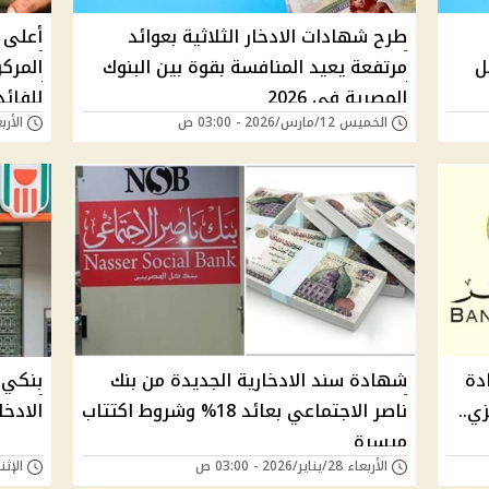
طرح شهادات الادخار الثلاثية بعوائد
أعلى ع
 تصل
مرتفعة يعيد المنافسة بقوة بين البنوك
المرك
المصرية في 2026
للفائد
الخميس 12/مارس/2026 - 03:00 ص
الأربعاء 18/فبراير/
دة
شهادة سند الادخارية الجديدة من بنك
بنكي 
لمركزي..
ناصر الاجتماعي بعائد 18% وشروط اكتتاب
الادخا
ميسرة
الأربعاء 28/يناير/2026 - 03:00 ص
الإثنين 08/ديسمبر/25