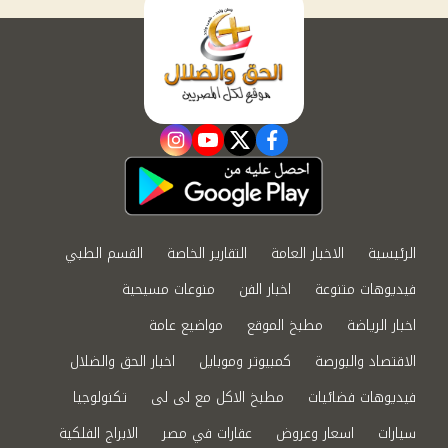
instagram
youtube
twitter
facebook
الرئيسية
الاخبار العامة
التقارير الخاصة
القسم الطبي
فيديوهات متنوعة
اخبار الفن
منوعات مسيحية
اخبار الرياضة
مطبخ الموقع
مواضيع عامة
الاقتصاد والبورصة
كمبيوتر وموبايل
اخبار الحق والضلال
فيديوهات فضائيات
مطبخ الاكل مع لى لى
تكنولوجيا
سيارات
اسعار وعروض
عقارات في مصر
الابراج الفلكية