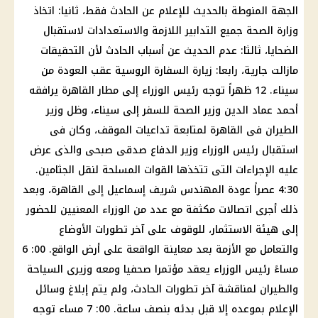
الجهة المنوطة بالحديث للإعلام عن الحادث فقط، ثانيا: اتخاذ
وزارة الصحة جميع التدابير اللازمة والاستعدادات لاستقبال
الضحايا، ثالثا: عدم الحديث عن أسباب الحادث لأن التحقيقات
مازالت جارية، رابعا: زيارة السفارة الروسية عقب العودة من
سيناء. 12 ظهراً توجه رئيس الوزراء إلى مطار القاهرة يرافقه
أحمد عماد الدين وزير الصحة للسفر إلى سيناء، وظل وزير
الطيران فى القاهرة لمتابعة تداعيات الموقف، وكان فى
استقبال رئيس الوزراء وزير الدفاع صدقى صبحى والذى عرض
عليه الإجراءات التى تتخذها القوات المسلحة لنقل الجثامين.
4:30 عصراً عودة المهندس شريف إسماعيل إلى القاهرة، وبعد
ذلك أجرى اتصالات مكثفة مع عدد من الوزراء المعنيين للحضور
إلى هيئة الاستثمار، للوقوف على آخر تطورات الأوضاع
والتعامل مع الأزمة بعد معاينة الواقعة على أرض الواقع. 00: 6
مساءً رئيس الوزراء يعقد مؤتمرا صحفيا ومعه وزيرى السياحة
والطيران لمناقشة آخر تطورات الحادث، ولم يتم إبلاغ وسائل
الإعلام بموعده إلا قبل بدئه بنصف ساعة. 00: 7 مساء توجه