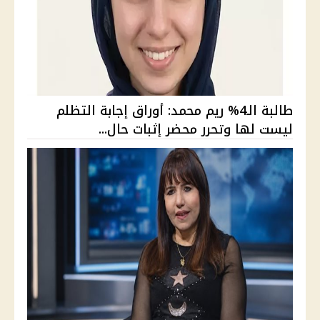
طالبة الـ4% ريم محمد: أوراق إجابة التظلم
ليست لها وتحرر محضر إثبات حال...