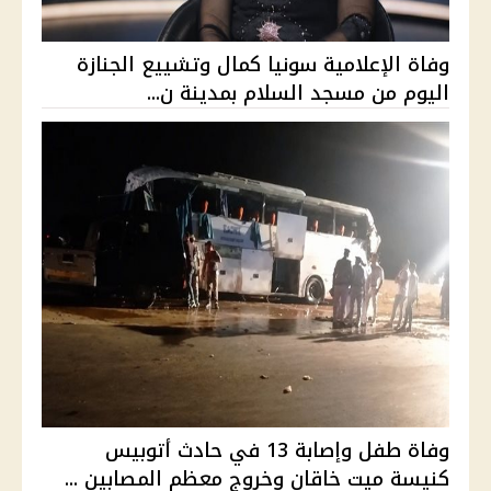
وفاة الإعلامية سونيا كمال وتشييع الجنازة
اليوم من مسجد السلام بمدينة ن...
وفاة طفل وإصابة 13 في حادث أتوبيس
كنيسة ميت خاقان وخروج معظم المصابين ...