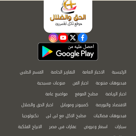
instagram
youtube
twitter
facebook
الرئيسية
الاخبار العامة
التقارير الخاصة
القسم الطبي
فيديوهات متنوعة
اخبار الفن
منوعات مسيحية
اخبار الرياضة
مطبخ الموقع
مواضيع عامة
الاقتصاد والبورصة
كمبيوتر وموبايل
اخبار الحق والضلال
فيديوهات فضائيات
مطبخ الاكل مع لى لى
تكنولوجيا
سيارات
اسعار وعروض
عقارات في مصر
الابراج الفلكية