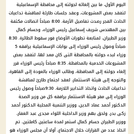
اليوم الأول، ما بين إلغائه لجولته إلى محافظة الإسماعيلية
لتفقد بعض المشروعات، وعقد جلسات طارئة لمناقشة تداعيات
الحادث الفجر رصدت تفاصيل الأزمة. 8:00 صباحاً اتصالات مكثفة
بين المهندس شريف إسماعيل رئيس الوزراء، وحسام كمال
وزير الطيران، لمتابعة تطورات الأوضاع فور سقوط الطائرة. 8:30
صباحاً وصول رئيس الوزراء إلى بوابات الإسماعيلية يرافقه 5
وزراء لبدء جولته بالمحافظة التى كان معد لها، لتفقد بعض
المشروعات الخدمية بالمحافظة. 8:35 صباحاً رئيس الوزراء قرر
إلغاء جولته إلى المحافظة، وطالب الوزراء بالعودة إلى القاهرة،
والتوجه إلى هيئة الاستثمار، لعقد اجتماع طارئ لمناقشة
تداعيات الحادث واتخاذ التدابير اللازمة. 9:30صباحاً وصول رئيس
الوزراء إلى مقر هيئة الاستثمار يرافقه كل من وزير الصحة
الدكتور أحمد عماد الدين، ووزير التنمية المحلية الدكتور أحمد
زكى بدر، ولحق بهم وزير الداخلية اللواء مجدى عبد الغفار،
ووزير الطيران حسام كمال استمر لمدة ساعتين كاملتين. تم
اتخاذ عدد من القرارات خلال الاجتماع، أولا أن مجلس الوزراء هو