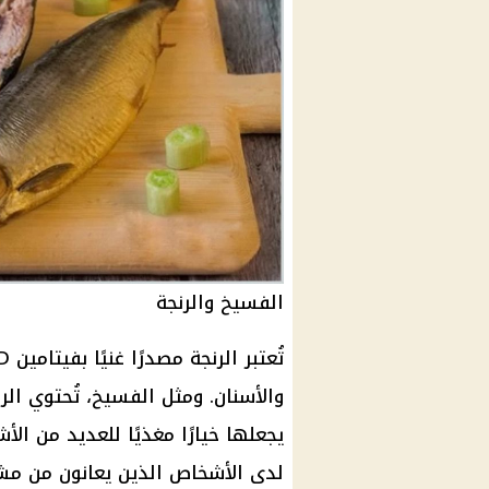
الفسيخ والرنجة
تُعتبر
الرنجة
مصدرًا غنيًا بفيتامين D والكالسيوم، اللذان يُعززان
والأسنان. ومثل الفسيخ، تُحتوي
الر
يجعلها خيارًا مغذيًا للعديد من ال
لدى الأشخاص الذين يعانون من م