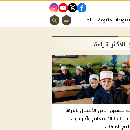
instagram
youtube
twitter
facebook
ديوهات متنوعة
اخبار الفن
منوعات مسيحية
اخبار الرياضة
الأكثر قراءة
ة تنسيق رياض الأطفال بالأزهر
م.. رابط الاستعلام وآخر موعد
يم الملفات