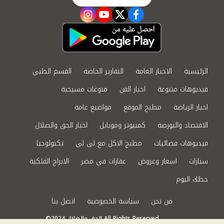
instagram
youtube
twitter
facebook
الرئيسية
الاخبار العامة
التقارير الخاصة
القسم الطبي
فيديوهات متنوعة
اخبار الفن
منوعات مسيحية
اخبار الرياضة
مطبخ الموقع
مواضيع عامة
الاقتصاد والبورصة
كمبيوتر وموبايل
اخبار الحق والضلال
فيديوهات فضائيات
مطبخ الاكل مع لى لى
تكنولوجيا
سيارات
اسعار وعروض
عقارات في مصر
الابراج الفلكية
حظك اليوم
من نحن
سياسة الخصوصية
اتصل بنا
©2024 الحق والضلال All Rights Reserved.