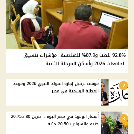
92.8% للطب و87.9% للهندسة.. مؤشرات تنسيق
الجامعات 2026 وأماكن المرحلة الثانية
موقف ترحيل إجازة المولد النبوي 2026 وموعد
2
العطلة الرسمية في مصر
أسعار الوقود في مصر اليوم .. بنزين 80 بـ20.75
3
جنيه والسولار بـ20.50 جنيه