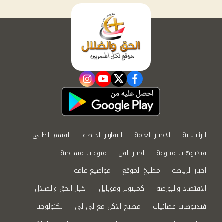
instagram
youtube
twitter
facebook
الرئيسية
الاخبار العامة
التقارير الخاصة
القسم الطبي
فيديوهات متنوعة
اخبار الفن
منوعات مسيحية
اخبار الرياضة
مطبخ الموقع
مواضيع عامة
الاقتصاد والبورصة
كمبيوتر وموبايل
اخبار الحق والضلال
فيديوهات فضائيات
مطبخ الاكل مع لى لى
تكنولوجيا