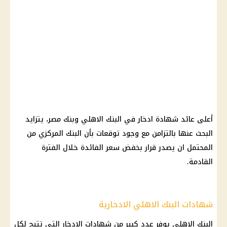
أعلى
عائد
شهادة ادخار
في
البنك الاهلي
وبنك مصر، يتزايد
البحث عنها بالتزامن مع وجود توقعات بأن
البنك المركزي
من
المحتمل ان يصدر
قرار
بخفض
سعر الفائدة
خلال الفترة
القادمة.
شهادات البنك الاهلي الادخارية
البنك الاهلي
يوفر عدد كبير من
شهادات الادخار
التي تتيح لكل