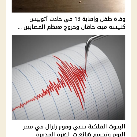
وفاة طفل وإصابة 13 في حادث أتوبيس
كنيسة ميت خاقان وخروج معظم المصابين ...
البحوث الفلكية تنفي وقوع زلزال في مصر
اليوم وتحسم شائعات الهزة المدمرة