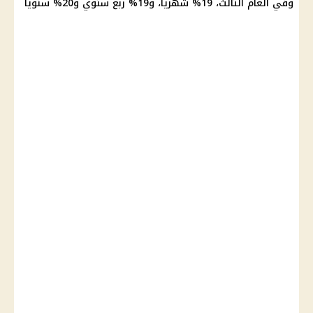
وفي العام الثالث، 19% شهريا، و19% ربع سنوي و20% سنويا