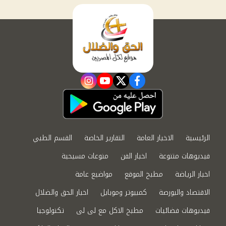
instagram
youtube
twitter
facebook
الرئيسية
الاخبار العامة
التقارير الخاصة
القسم الطبي
فيديوهات متنوعة
اخبار الفن
منوعات مسيحية
اخبار الرياضة
مطبخ الموقع
مواضيع عامة
الاقتصاد والبورصة
كمبيوتر وموبايل
اخبار الحق والضلال
فيديوهات فضائيات
مطبخ الاكل مع لى لى
تكنولوجيا