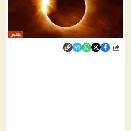
طقس
شارك