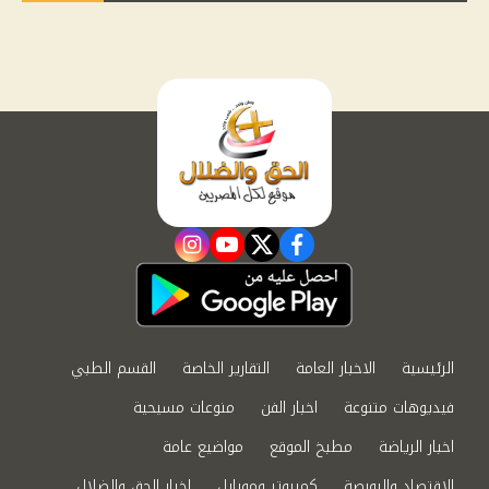
instagram
youtube
twitter
facebook
الرئيسية
الاخبار العامة
التقارير الخاصة
القسم الطبي
فيديوهات متنوعة
اخبار الفن
منوعات مسيحية
اخبار الرياضة
مطبخ الموقع
مواضيع عامة
الاقتصاد والبورصة
كمبيوتر وموبايل
اخبار الحق والضلال