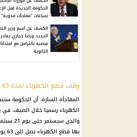
الكشف عن الوزراء الراحلي
الحكومة الجديدة قبل الإع
بساعات "مفاجآت مدوية"
الكشف عن اسم وزير التع
الجديد ورضا حجازي يغادر
منصبه بالتزامن مع امتحانا
الثانوية
وقف قطع الكهرباء لمدة 63 يوم
المفاجأة السارة، أن
الحكومة
ستبدأ
الكهرباء
رسميا خلال
الصيف
، في يوم 21 يوليو
والذي سيس
بها
قطع الكهرباء
تصل الى 63 يوم، وذلك وفقا لقرار