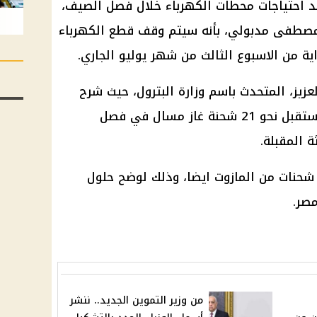
د احتياجات
محطات الكهرباء
خلال
فصل الصيف
،
 مصطفى مدبولي
، بأنه سيتم
وقف قطع الكهرباء
ة من الاسبوع الثالث من شهر يوليو الجاري.
عزيز، المتحدث باسم
وزارة البترول
، حيث شرح
نحو 21 شحنة
غاز
مسال في
فصل
ة المقبلة.
شحنات من المازوت ايضا، وذلك لوضح حلول
صر.
من وزير التموين الجديد.. ننشر