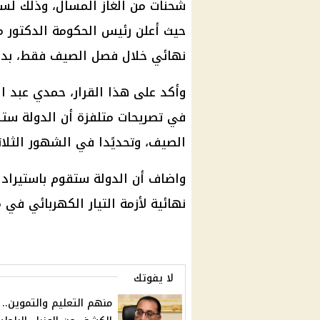
شحنات من
الغاز المسال
، وذلك لس
حيث أعلن
رئيس الحكومة
الدكتور
نهائي خلال
فصل الصيف
فقط، بداي
وأكد على هذا
القرار
، حمدي عبد ال
في تصريحات متلفزة أن الدولة ستستقبل 
الصيف
، وتحديًدا في
الشهور
الثلاث
واضاف أن الدولة ستقوم باستيراد 
نهائية لأزمة
التيار الكهربائي
في م
لا يفوتك
منهم التعليم والتموين..