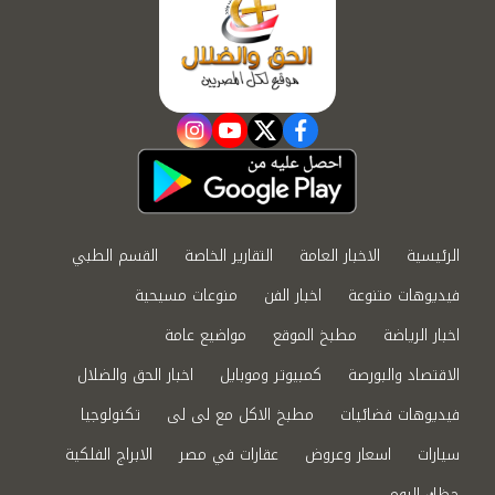
instagram
youtube
twitter
facebook
الرئيسية
الاخبار العامة
التقارير الخاصة
القسم الطبي
فيديوهات متنوعة
اخبار الفن
منوعات مسيحية
اخبار الرياضة
مطبخ الموقع
مواضيع عامة
الاقتصاد والبورصة
كمبيوتر وموبايل
اخبار الحق والضلال
فيديوهات فضائيات
مطبخ الاكل مع لى لى
تكنولوجيا
سيارات
اسعار وعروض
عقارات في مصر
الابراج الفلكية
حظك اليوم