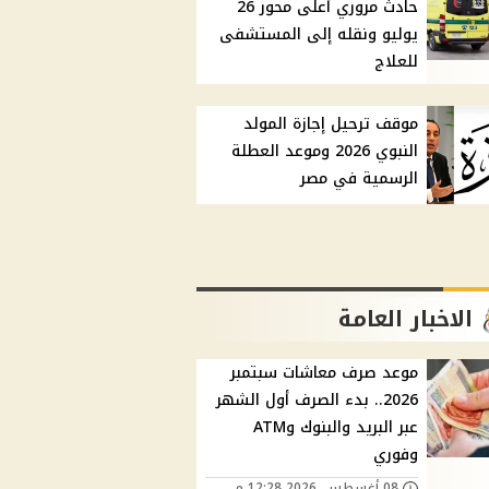
حادث مروري أعلى محور 26
يوليو ونقله إلى المستشفى
للعلاج
موقف ترحيل إجازة المولد
النبوي 2026 وموعد العطلة
الرسمية في مصر
الاخبار العامة
موعد صرف معاشات سبتمبر
2026.. بدء الصرف أول الشهر
عبر البريد والبنوك وATM
وفوري
08 أغسطس, 2026 12:28 م