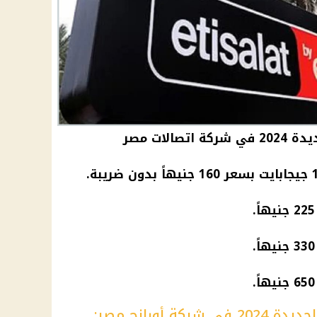
الات مصر
 أورانج مصر: