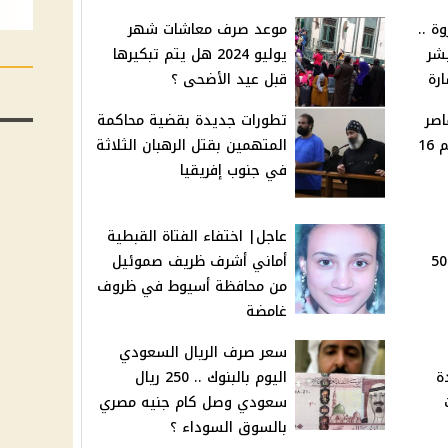
ة ..
موعد صرف معاشات شهر
بشر
يوليو 2024 هل يتم تبكيرها
قبل عيد الأضحى ؟
اصر
تطورات جديدة بقضية محاكمة
مارتينا أسامة رمزي إبراهيم 16
المتهمين بقتل الرهبان الثلاثة
في جنوب إفريقيا
عاجل| اختفاء الفتاة القبطية
ليوم بالبنوك .. 500
أماني أشرف ظريف صموئيل
من محافظة أسيوط في ظروف
غامضة
سعر صرف الريال السعودي
ة
اليوم بالبنوك .. 250 ريال
سعودي وصل كام جنيه مصري
بالسوق السوداء ؟