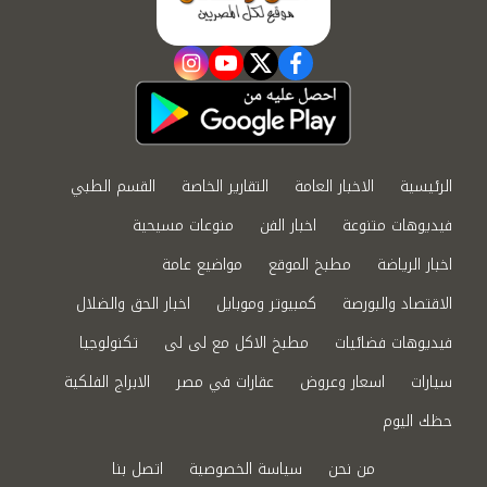
instagram
youtube
twitter
facebook
الرئيسية
الاخبار العامة
التقارير الخاصة
القسم الطبي
فيديوهات متنوعة
اخبار الفن
منوعات مسيحية
اخبار الرياضة
مطبخ الموقع
مواضيع عامة
الاقتصاد والبورصة
كمبيوتر وموبايل
اخبار الحق والضلال
فيديوهات فضائيات
مطبخ الاكل مع لى لى
تكنولوجيا
سيارات
اسعار وعروض
عقارات في مصر
الابراج الفلكية
حظك اليوم
من نحن
سياسة الخصوصية
اتصل بنا