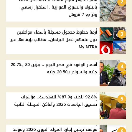
2
بالبنوك والسوق الموازية.. استقرار رسمي
وتراجع 7 قروش
أزمة خطوط محمول مسجلة بأسماء مواطنين
3
دون علمهم تصل البرلمان.. مطالب بإيقافها عبر
My NTRA
أسعار الوقود في مصر اليوم .. بنزين 80 بـ20.75
4
جنيه والسولار بـ20.50 جنيه
92.8% للطب و87.9% للهندسة.. مؤشرات
5
تنسيق الجامعات 2026 وأماكن المرحلة الثانية
موقف ترحيل إجازة المولد النبوي 2026 وموعد
6