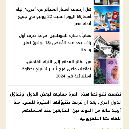
هل ارتفعت أسعار السجائر مرة أخرى؟ إليك
أسعارها اليوم السبت 22 يونيو في جميع
أنحاء مصر
مفاجأة سارة للموظفين! موعد صرف أول
راتب بعد عيد الأضحى (18 يوليو) يُعلن
رسميًا!
من الفقر المدقع إلى الثراء الفاحش:
توقعات ماغي فرح تُبشر 4 أبراج بحظوظ
استثنائية في 2024
تضمنت تنبؤاتها هذه المرة مفاجآت لبعض الدول، وتفاؤل
لدول أخرى، بعد أن عُرفت بتنبؤاتها المثيرة للقلق، مما
أوجد حالة من الخوف بين المتابعين عند استماعهم
للقاءاتها التلفزيونية.