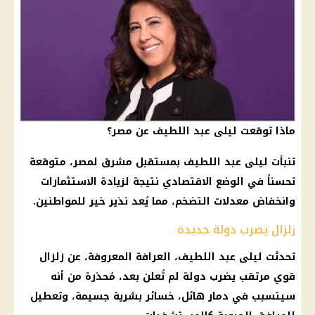
ماذا توقعت ليلى عبد اللطيف عن مصر؟
تنبأت
ليلى عبد اللطيف
بمستقبل مشرق لمصر، متوقعة
تحسناً في الوضع الاقتصادي نتيجة لزيادة الاستثمارات
وانخفاض معدلات
التضخم
، مما يُعد نذير خير للمواطنين.
زلزال يضرب دولة جديدة
تحدثت
ليلى عبد اللطيف
،
العرافة
المعروفة، عن
زلزال
قوي مرتقب يضرب دولة لم تُعلن بعد، مُحذرة من أنه
سيتسبب في دمار هائل، خسائر بشرية جسيمة، وتعطيل