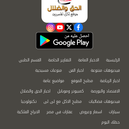
instagram
youtube
twitter
facebook
الرئيسية
الاخبار العامة
التقارير الخاصة
القسم الطبي
فيديوهات متنوعة
اخبار الفن
منوعات مسيحية
اخبار الرياضة
مطبخ الموقع
مواضيع عامة
الاقتصاد والبورصة
كمبيوتر وموبايل
اخبار الحق والضلال
فيديوهات فضائيات
مطبخ الاكل مع لى لى
تكنولوجيا
سيارات
اسعار وعروض
عقارات في مصر
الابراج الفلكية
حظك اليوم