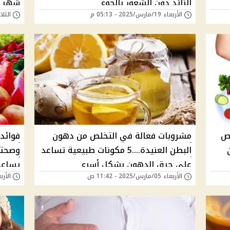
الزائد دون الشعور بالجوع
شهر ب
الأربعاء 19/مارس/2025 - 05:13 م
الثلاثاء 11/مارس/5
وبـ10 جنيه بس!!
لص
مشروبات فعالة في التخلص من دهون
فوائد
البطن العنيدة....5 مكونات طبيعية تساعد
وصحتك.
على حرق الدهون بشكل أسرع
يساعد
الأربعاء 05/مارس/2025 - 11:42 ص
الأربعاء 05/مارس/5
فتناول