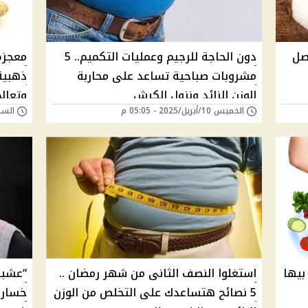
صل
دون الحاجة للرجيم وعمليات التكميم.. 5
معجزه
مشروبات صباحية تساعد على محاربة
ذهبية
الوزن الزائد ونزول الكرش
وتعال
الخميس 10/أبريل/2025 - 05:05 م
السبت 05/أبريل/025
بيها
استغلوا النصف الثانى من شهر رمضان ..
“عشبة
5 نصائح هتساعدك على التخلص من الوزن