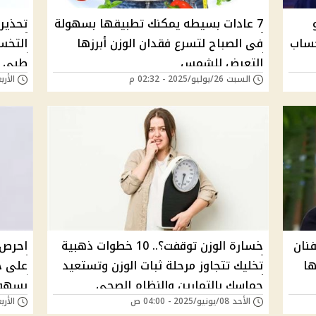
7 عادات بسيطه يمكنك تطبيقها بسهولة
تحذير
حساب
فى الصباح لتسرع فقدان الوزن أبرزها
التخس
التعرض للشمس
طبي ه
السبت 26/يوليو/2025 - 02:32 م
الأربعاء 09/يوليو/
فنان
خسارة الوزن توقفت؟.. 10 خطوات ذهبية
ها
تخليك تتجاوز مرحلة ثبات الوزن وتستعيد
على خ
حماسك بالتمارين والنظام الصحي
بسهول
الأحد 08/يونيو/2025 - 04:00 ص
الأربعاء 28/مايو/5