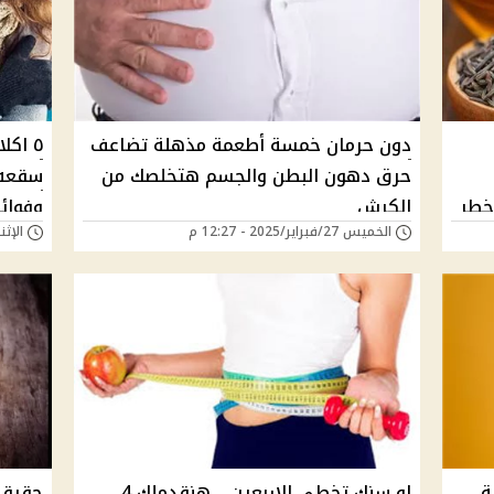
دون حرمان خمسة أطعمة مذهلة تضاعف
٥ اك
حرق دهون البطن والجسم هتخلصك من
سقعه..
خطر
الكرش
وفوائ
الخميس 27/فبراير/2025 - 12:27 م
الإثنين 24/فبراير/25
هبية
لو سنك تخطى الاربعين .. هنقدملك 4
حقيقة