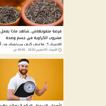
فرصة متفوتهاش...شاهد ماذا يفعل
مشروب الكراوية فى جسم وصحة
الإنسان؟...واعرف كيف سيحميك من أ
الأربعاء 05/مارس/2025 - 06:00 ص
الأمراض
لأصحاب السمنة.. اليكم 3 نصائح ذ