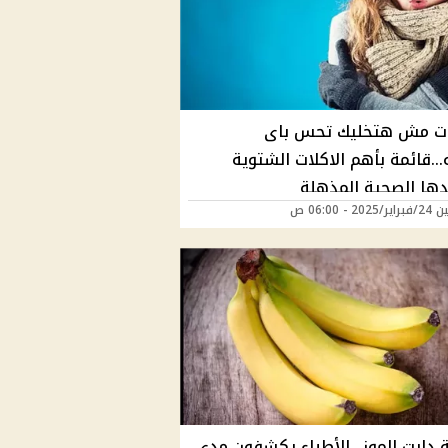
لات مش هتخليك تحس باى
.قائمة بأهم الاكلات الشتوية
دها الصحية المذهلة
20 - 06:00 ص
 دايت الموز...الأطباء يكشفون مدى