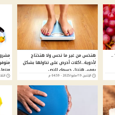
.
هتخس من غير ما تحس ولا هتختاج
مشروب
لأدوية...اكلات أحرص على تناولها بشكل
متوفر
يومى هتنزل جسمك للنص
ونزول 
الإثنين 19/مايو/2025 - 04:59 م
الثلاثاء 06/مايو/5