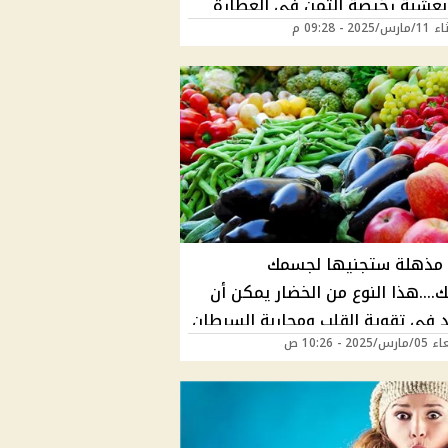
عشبة رخيصة الثمن في العطارة
202 - 09:28 م
 مذهلة ستجنيها لجسمك
...هذا النوع من الخضار يمكن أن
 في تقوية القلب ومحاربة السرطان
202 - 10:26 ص
ة باستمرار