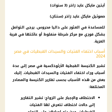
أيتين مايكل عايد زاخر (3 سنوات)
صموئيل مايكل عايد زاخر (سنتان)
للمساعدة في العثور على داليا محروس، يرجى التواصل
بشكل فوري مع مركز شرطة منفلوط أو عائلتها في قرية
العزية.
أسباب اختفاء الفتيات والسيدات القبطيات في مصر
2024
تشير الكنيسة القبطية الأرثوذكسية في مصر إلى عدة
أسباب وراء اختفاء الفتيات والسيدات القبطيات. إليك
بعض من هذه الأسباب بحسب تقارير الكنيسة والمصادر
المختلفة:
الاختطاف والإجبار على الزواج: تشير التقارير
إلى حالات اختطاف تتعرض لها الفتيات
القبطيات، حيث يتم إجبارهن على الزواج