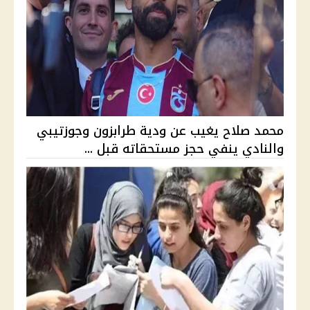
محمد صلاح يغيب عن ودية طرابزون وجوزتيبي
والنادي ينفي حجز مستحقاته قبل ...