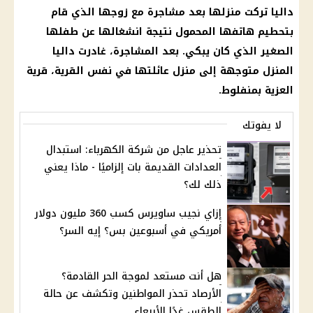
داليا تركت منزلها بعد مشاجرة مع زوجها الذي قام
بتحطيم هاتفها المحمول نتيجة انشغالها عن طفلها
الصغير الذي كان يبكي. بعد المشاجرة، غادرت داليا
المنزل متوجهة إلى منزل عائلتها في نفس القرية، قرية
العزية بمنفلوط.
لا يفوتك
تحذير عاجل من شركة الكهرباء: استبدال
العدادات القديمة بات إلزاميًا - ماذا يعني
ذلك لك؟
إزاي نجيب ساويرس كسب 360 مليون دولار
أمريكي في أسبوعين بس؟ إيه السر؟
هل أنت مستعد لموجة الحر القادمة؟
الأرصاد تحذر المواطنين وتكشف عن حالة
الطقس غدًا الأربعاء