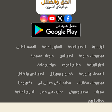
instagram
youtube
twitter
facebook
الرئيسية
الاخبار العامة
التقارير الخاصة
القسم الطبي
فيديوهات متنوعة
اخبار الفن
منوعات مسيحية
اخبار الرياضة
مطبخ الموقع
مواضيع عامة
الاقتصاد والبورصة
كمبيوتر وموبايل
اخبار الحق والضلال
فيديوهات فضائيات
مطبخ الاكل مع لى لى
تكنولوجيا
سيارات
اسعار وعروض
عقارات في مصر
الابراج الفلكية
حظك اليوم
من نحن
سياسة الخصوصية
اتصل بنا