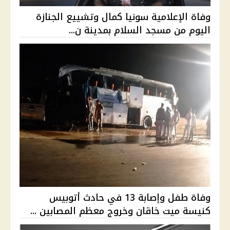
وفاة الإعلامية سونيا كمال وتشييع الجنازة
اليوم من مسجد السلام بمدينة ن...
وفاة طفل وإصابة 13 في حادث أتوبيس
كنيسة ميت خاقان وخروج معظم المصابين ...