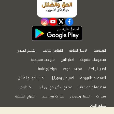
instagram
youtube
twitter
facebook
الرئيسية
الاخبار العامة
التقارير الخاصة
القسم الطبي
فيديوهات متنوعة
اخبار الفن
منوعات مسيحية
اخبار الرياضة
مطبخ الموقع
مواضيع عامة
الاقتصاد والبورصة
كمبيوتر وموبايل
اخبار الحق والضلال
فيديوهات فضائيات
مطبخ الاكل مع لى لى
تكنولوجيا
سيارات
اسعار وعروض
عقارات في مصر
الابراج الفلكية
حظك اليوم