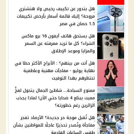
هل بتدور عن تكييف رخيص ولا هتشتري
مروحة؟ إليك قائمة أسعار بأرخص تكييفات
1.5 حصان في مصر
هل يستحق هاتف آيفون 16 برو ماكس
الشراء؟ كل ما تريد معرفته عن السعر
والمزايا وموعد الإطلاق
هل أنت من بينهم؟ : الأبراج الأكثر حظا في
نهاية يوليو - مفاجآت مهنية وعاطفية
تنتظرهم بهذا التوقيت
ممنوع السباحة... شاطئ الجمال يتحول لفخٍّ
مميت يبتلع 4 ضحايا حتي الآن! لماذا يجذب
الزائرين رغم خطورته؟
هل تُقبل موجة حر جديدة؟ الأرصاد تفجر
مفاجأة وتُصدر تحذيرًا عاجلًا للمواطنين بشأن
طقس الساعات القادمة