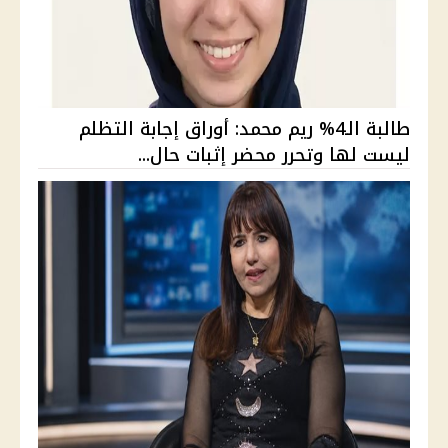
طالبة الـ4% ريم محمد: أوراق إجابة التظلم
ليست لها وتحرر محضر إثبات حال...