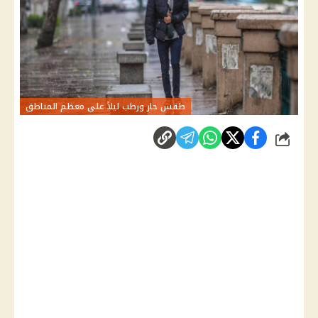
طقس حار ورطب ليلاً على معظم المناطق
شارك