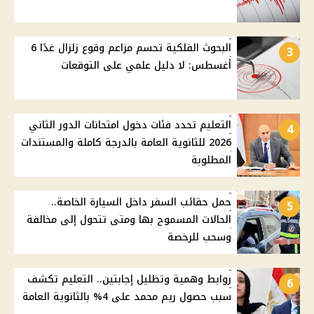
البحوث الفلكية تحسم مزاعم وقوع زلزال غدًا 6
3
أغسطس: لا دليل علمي على التوقعات
التعليم تحدد فئات دخول امتحانات الدور الثاني
4
2026 للثانوية العامة بالدرجة كاملة والمستندات
المطلوبة
حمل حقائب السفر داخل السيارة الخاصة..
5
الحالات المسموح بها ومتى تتحول إلى مخالفة
وسحب للرخصة
روابط وهمية وتظليل إجابتين.. التعليم تكشف
6
سبب حصول ريم محمد على 4% بالثانوية العامة