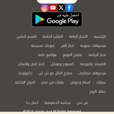
instagram
youtube
twitter
facebook
الرئيسية
الاخبار العامة
التقارير الخاصة
القسم الطبي
فيديوهات متنوعة
اخبار الفن
منوعات مسيحية
اخبار الرياضة
مطبخ الموقع
مواضيع عامة
الاقتصاد والبورصة
كمبيوتر وموبايل
اخبار الحق والضلال
فيديوهات فضائيات
مطبخ الاكل مع لى لى
تكنولوجيا
سيارات
اسعار وعروض
عقارات في مصر
الابراج الفلكية
حظك اليوم
من نحن
سياسة الخصوصية
اتصل بنا
©2024 الحق والضلال All Rights Reserved.