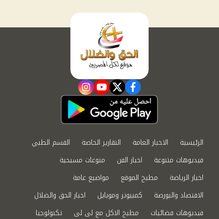
instagram
youtube
twitter
facebook
الرئيسية
الاخبار العامة
التقارير الخاصة
القسم الطبي
فيديوهات متنوعة
اخبار الفن
منوعات مسيحية
اخبار الرياضة
مطبخ الموقع
مواضيع عامة
الاقتصاد والبورصة
كمبيوتر وموبايل
اخبار الحق والضلال
فيديوهات فضائيات
مطبخ الاكل مع لى لى
تكنولوجيا