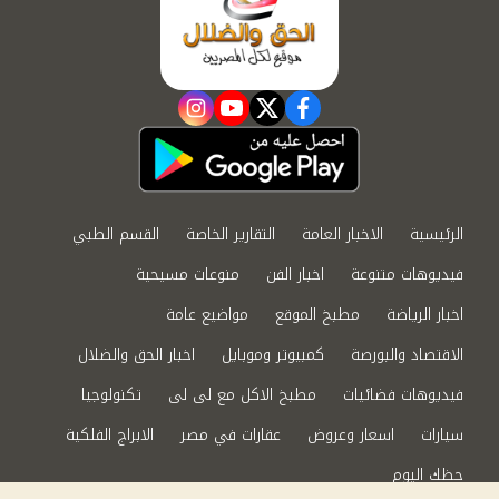
instagram
youtube
twitter
facebook
الرئيسية
الاخبار العامة
التقارير الخاصة
القسم الطبي
فيديوهات متنوعة
اخبار الفن
منوعات مسيحية
اخبار الرياضة
مطبخ الموقع
مواضيع عامة
الاقتصاد والبورصة
كمبيوتر وموبايل
اخبار الحق والضلال
فيديوهات فضائيات
مطبخ الاكل مع لى لى
تكنولوجيا
سيارات
اسعار وعروض
عقارات في مصر
الابراج الفلكية
حظك اليوم