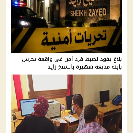
بلاغ يقود لضبط فرد أمن في واقعة تحرش
بابنة مذيعة شهيرة بالشيخ زايد