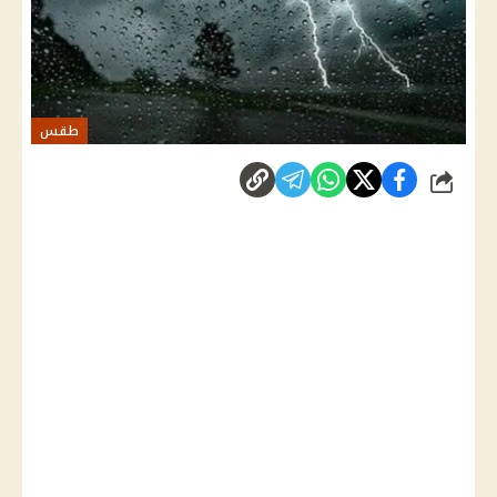
طقس
شارك