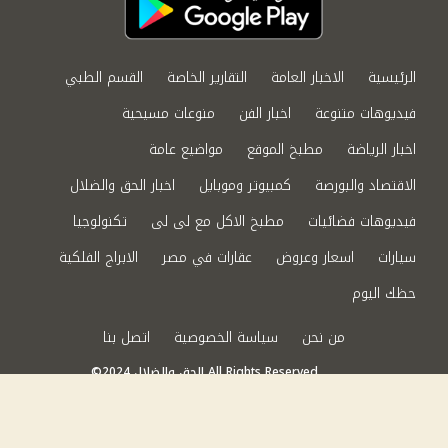
الرئيسية
الاخبار العامة
التقارير الخاصة
القسم الطبي
فيديوهات متنوعة
اخبار الفن
منوعات مسيحية
اخبار الرياضة
مطبخ الموقع
مواضيع عامة
الاقتصاد والبورصة
كمبيوتر وموبايل
اخبار الحق والضلال
فيديوهات فضائيات
مطبخ الاكل مع لى لى
تكنولوجيا
سيارات
اسعار وعروض
عقارات في مصر
الابراج الفلكية
حظك اليوم
من نحن
سياسة الخصوصية
اتصل بنا
©2024 الحق والضلال All Rights Reserved.
Powered by