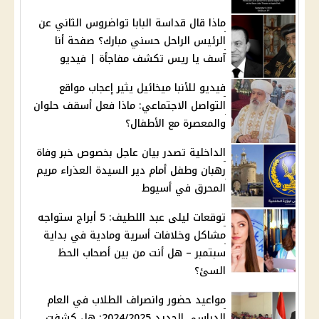
ماذا قال قداسة البابا تواضروس الثاني عن
الرئيس الراحل حسني مبارك؟ صفحة أنا
آسف يا ريس تكشف مفاجأة | فيديو
فيديو للأنبا ميخائيل يثير إعجاب مواقع
التواصل الاجتماعي: ماذا فعل أسقف حلوان
والمعصرة مع الأطفال؟
الداخلية تصدر بيان عاجل بخصوص خبر وفاة
رهبان وطفل أمام دير السيدة العذراء مريم
المحرق في أسيوط
توقعات ليلى عبد اللطيف: 5 أبراج ستواجه
مشاكل وخلافات أسرية ومادية في بداية
سبتمبر – هل أنت من بين أصحاب الحظ
السئ؟
مواعيد حضور وانصراف الطلاب في العام
الدراسي الجديد 2024/2025: هل كشفت