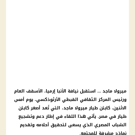
ميرولا ماجد
… استقبل نيافة
الأنبا
إرميا، الأسقف العام
ورئيس المركز الثقافي القبطي الأرثوذكسي،
يوم
أمس
الاثنين، كابتن طيار
ميرولا ماجد
، التي تُعد أصغر كابتن
طيار في مصر. يأتي هذا اللقاء في إطار
دعم
وتشجيع
الشباب المصري الذي يسعى لتحقيق أحلامه وتقديم
نماذج مشرفة للمجتمع.