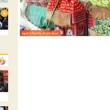
6
أسعار الخضار والفواكه اليوم