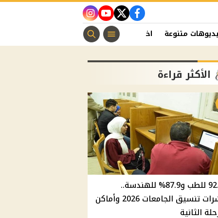
instagram
youtube
twitter
facebook
ديوهات متنوعة
اخبار الفن
منوعات مسيحية
اخبار الرياضة
الأكثر قراءة
92.8% للطب و87.9% للهندسة..
مؤشرات تنسيق الجامعات 2026 وأماكن
حلة الثانية