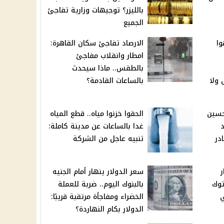
بالليزر؟ توجيهات وزارية تفاجئ
الجميع
وا
الارصاد تفاجئ سكان القاهرة:
امطار وانقلاب مفاجئ
بالطقس.. ماذا سيحدث
ولا
بالساعات القادمة؟
حسين
الحقوا خزنوا مياه.. قطع المياه
غدا بالساعات عن مدينة كاملة:
در
تنبيه عاجل من الشركة
ر
سعر الدولار ينهار أمام الجنيه
توك
بالبنوك اليوم.. ضربة للعملة
ي
الخضراء ومفاجأة مرتقبة قريبًا:
الدولار بكام النهاردة؟