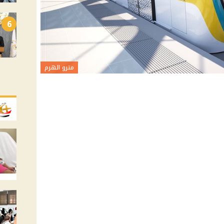
6
مترو الهرم