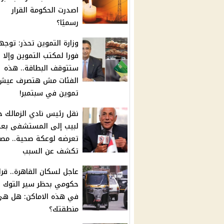
اصدرت الحكومة القرار
رسميًا؟
وزارة التموين تحذر: توجه
فورا لمكتب التموين وإلا
ستتوقف البطاقة.. هذه
الفئات مش هتصرف عيش 
تموين في سبتمبر!
نقل رئيس نادي الزمالك 
لبيب إلى المستشفى بعد
تعرضه لوعكة صحية.. مصا
تكشف عن السبب
عاجل لسكان القاهرة.. قرا
حكومي بحظر سير التوك 
في هذه الاماكن: هل ه
منطقتك؟