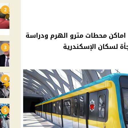
2
 اماكن محطات مترو الهرم ودراسة
أة لسكان الإسكندرية
3
4
5