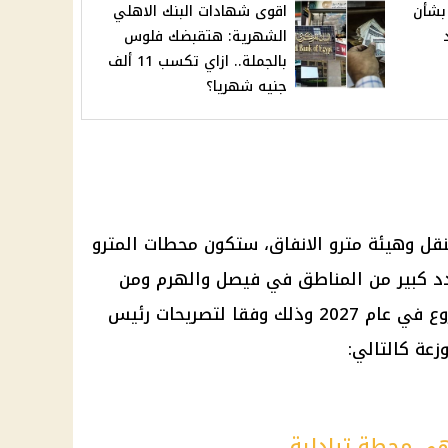
بشأن
اقوى شهادات البنك الاهلي
الشهرية: هتقبضك فلوس
بالجملة.. ازاي تكسب 11 ألف
جنيه شهريا؟
النقل وهيئة مترو الانفاق، ستكون محطات المترو
دد كبير من المناطق في فيصل والهرم ومن
المتوقع أن يتم الانتهاء من المشروع في عام 2027 وذلك وفقا لتصريحات رئيس
عة كالتالي:
هي محطة تبادلية