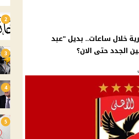
2
ية خلال ساعات.. بديل "عبد
ين الجدد حتى الان؟
3
4
5