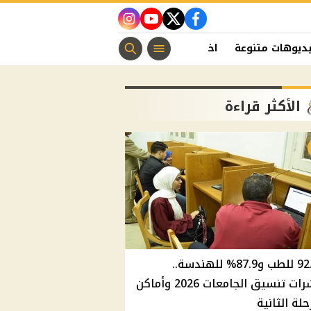
instagram
youtube
twitter
facebook
ديوهات متنوعة
اخبار الفن
منوعات مسيحية
اخبار الرياضة
الأكثر قراءة
92.8% للطب و87.9% للهندسة..
مؤشرات تنسيق الجامعات 2026 وأماكن
حلة الثانية