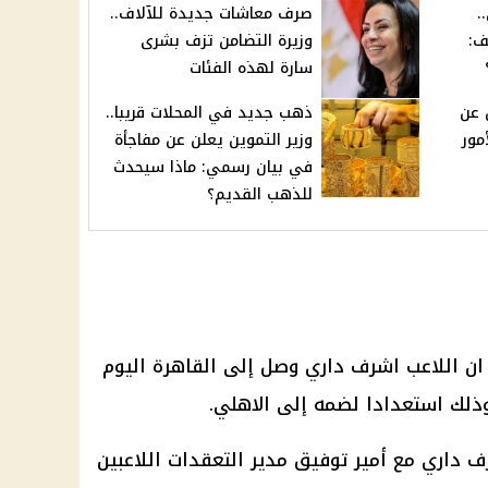
.
صرف معاشات جديدة للآلاف..
عمر بـ 30 الف:
وزيرة التضامن تزف بشرى
سارة لهذه الفئات
ن عن
ذهب جديد في المحلات قريبا..
مور
وزير التموين يعلن عن مفاجأة
في بيان رسمي: ماذا سيحدث
للذهب القديم؟
ان اللاعب
اشرف داري
وصل إلى
القاهرة
اليوم
، وذلك استعدادا لضمه إلى
الاهلي
.
 داري مع أمير توفيق مدير التعقدات اللاعبين