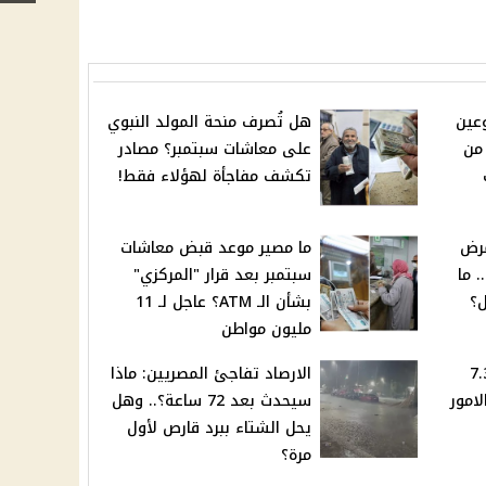
عين
هل تُصرف منحة المولد النبوي
 من
على معاشات سبتمبر؟ مصادر
تكشف مفاجأة لهؤلاء فقط!
مرض
ما مصير موعد قبض معاشات
. ما
سبتمبر بعد قرار "المركزي"
ل؟
بشأن الـ ATM؟ عاجل لـ 11
مليون مواطن
ي ينتهي 7.30
الارصاد تفاجئ المصريين: ماذا
لامور
سيحدث بعد 72 ساعة؟.. وهل
يحل الشتاء ببرد قارص لأول
مرة؟