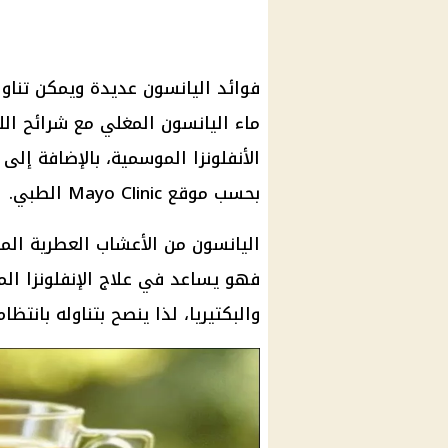
فوائد اليانسون عديدة ويمكن تنا
ماء اليانسون المغلي مع شرائح الل
الأنفلونزا الموسمية، بالإضافة إ
بحسب موقع Mayo Clinic الطبي.
اليانسون من الأعشاب العطرية المف
فهو يساعد في علاج الإنفلونزا الم
والبكتيريا، لذا ينصح بتناوله بانتظام ‎للاستفادة 