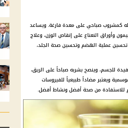
وله كمشروب صباحي على معدة فارغة. ويساعد
يمون وأوراق النعناع على إنقاص الوزن، وعلاج
لى تحسين عملية الهضم وتحسين صحة الجلد،
يدة للجسم، وينصح بشربه صباحاً على الريق،
وسمية ويعتبر مضاداً طبيعياً للفيروسات
من
صحة
أفضل ونشاط أفضل.