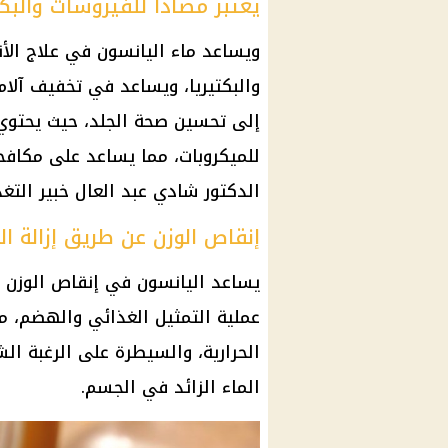
يعتبر مضاداً للفيروسات والبكت
ويساعد
ماء
اليانسون في علاج الأن
والبكتيريا، ويساعد في تخفيف
آلام
إلى تحسين
صحة
الجلد، حيث يحتو
للميكروبات، مما يساعد على مكافحة
الدكتور شادي عبد العال خبير التغذ
إنقاص الوزن عن طريق إزالة 
يساعد اليانسون في إنقاص
الوزن
ع
عملية التمثيل الغذائي والهضم، 
الحرارية
، والسيطرة على الرغبة ال
الماء
الزائد في
الجسم
.